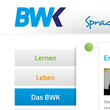
Lernen
E
Leben
Das BWK
Das
Leu